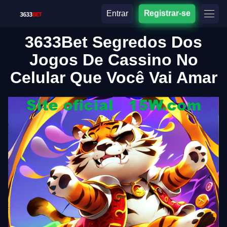
Entrar
Registrar-se
3633Bet Segredos Dos
Jogos De Cassino No
Celular Que Você Vai Amar