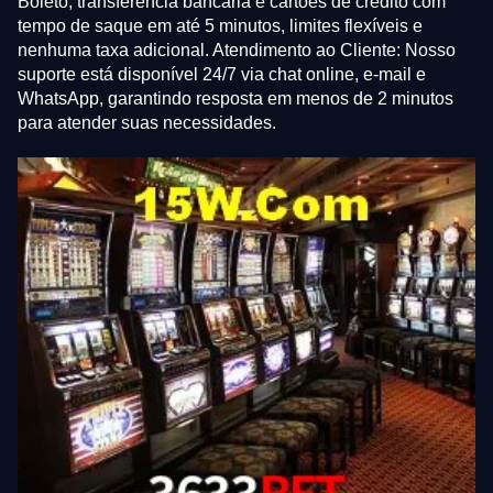
Boleto, transferência bancária e cartões de crédito com
tempo de saque em até 5 minutos, limites flexíveis e
nenhuma taxa adicional. Atendimento ao Cliente: Nosso
suporte está disponível 24/7 via chat online, e-mail e
WhatsApp, garantindo resposta em menos de 2 minutos
para atender suas necessidades.