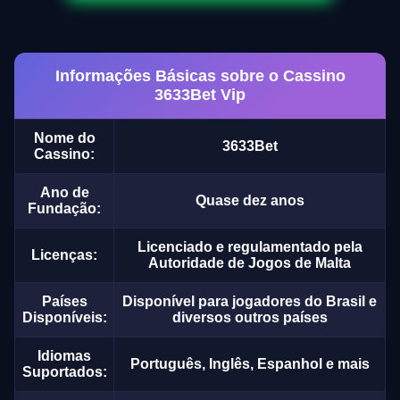
Informações Básicas sobre o Cassino
3633Bet Vip
Nome do
3633Bet
Cassino:
Ano de
Quase dez anos
Fundação:
Licenciado e regulamentado pela
Licenças:
Autoridade de Jogos de Malta
Países
Disponível para jogadores do Brasil e
Disponíveis:
diversos outros países
Idiomas
Português, Inglês, Espanhol e mais
Suportados: