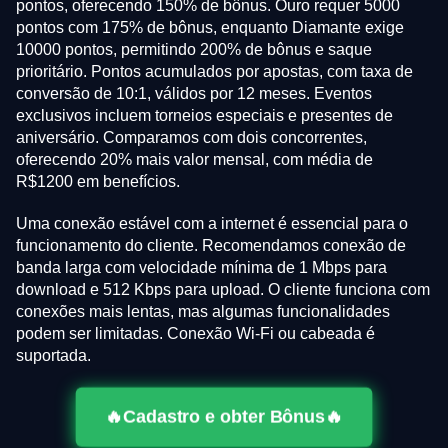
pontos, oferecendo 150% de bônus. Ouro requer 5000
pontos com 175% de bônus, enquanto Diamante exige
10000 pontos, permitindo 200% de bônus e saque
prioritário. Pontos acumulados por apostas, com taxa de
conversão de 10:1, válidos por 12 meses. Eventos
exclusivos incluem torneios especiais e presentes de
aniversário. Comparamos com dois concorrentes,
oferecendo 20% mais valor mensal, com média de
R$1200 em benefícios.
Uma conexão estável com a internet é essencial para o
funcionamento do cliente. Recomendamos conexão de
banda larga com velocidade mínima de 1 Mbps para
download e 512 Kbps para upload. O cliente funciona com
conexões mais lentas, mas algumas funcionalidades
podem ser limitadas. Conexão Wi-Fi ou cabeada é
suportada.
🔥Cadastro e obter Bônus🔥