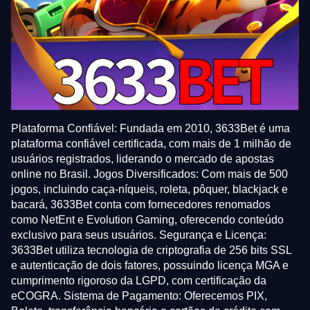
Plataforma Confiável: Fundada em 2010, 3633Bet é uma
plataforma confiável certificada, com mais de 1 milhão de
usuários registrados, liderando o mercado de apostas
online no Brasil. Jogos Diversificados: Com mais de 500
jogos, incluindo caça-níqueis, roleta, pôquer, blackjack e
bacará, 3633Bet conta com fornecedores renomados
como NetEnt e Evolution Gaming, oferecendo conteúdo
exclusivo para seus usuários. Segurança e Licença:
3633Bet utiliza tecnologia de criptografia de 256 bits SSL
e autenticação de dois fatores, possuindo licença MGA e
cumprimento rigoroso da LGPD, com certificação da
eCOGRA. Sistema de Pagamento: Oferecemos PIX,