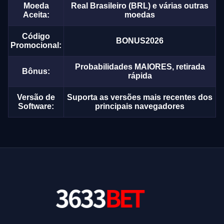
Moeda
Real Brasileiro (BRL) e várias outras
Aceita:
moedas
Código
BONUS2026
Promocional:
Probabilidades MAIORES, retirada
Bônus:
rápida
Versão de
Suporta as versões mais recentes dos
Software:
principais navegadores