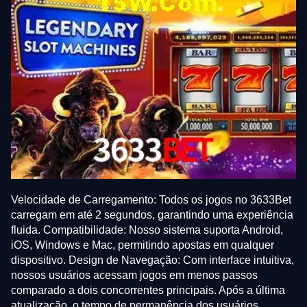
Velocidade de Carregamento: Todos os jogos no 3633Bet
carregam em até 2 segundos, garantindo uma experiência
fluida. Compatibilidade: Nosso sistema suporta Android,
iOS, Windows e Mac, permitindo apostas em qualquer
dispositivo. Design de Navegação: Com interface intuitiva,
nossos usuários acessam jogos em menos passos
comparado a dois concorrentes principais. Após a última
atualização, o tempo de permanência dos usuários