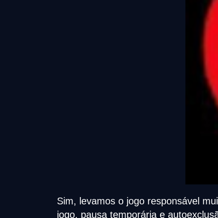
Sim, levamos o jogo responsável mui
jogo, pausa temporária e autoexcl