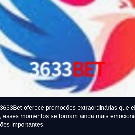
, 3633Bet oferece promoções extraordinárias que 
as, esses momentos se tornam ainda mais emocion
ões importantes.