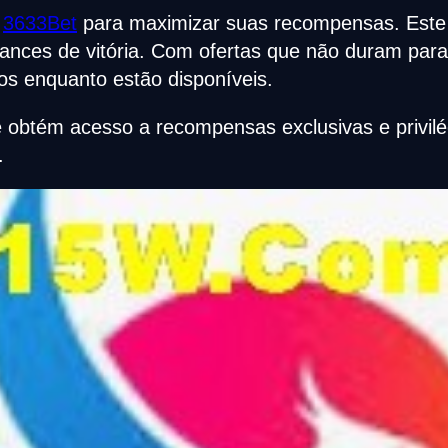
a
3633Bet
para maximizar suas recompensas. Este 
ances de vitória. Com ofertas que não duram para
os enquanto estão disponíveis.
btém acesso a recompensas exclusivas e privilég
.