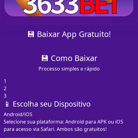
💾 Baixar App Gratuito!
💾 Como Baixar
Processo simples e rápido
1
2
3
📱 Escolha seu Dispositivo
Android/iOS
Selecione sua plataforma: Android para APK ou iOS
para acesso via Safari. Ambos são gratuitos!