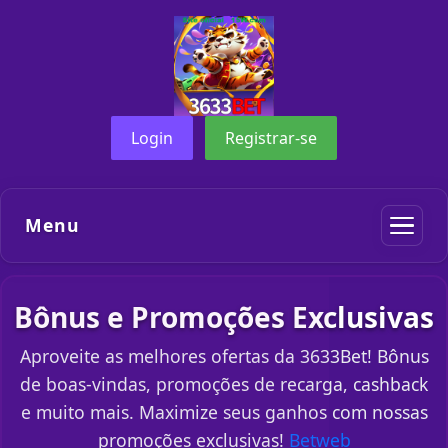
Login
Registrar-se
Menu
Bônus e Promoções Exclusivas
Aproveite as melhores ofertas da 3633Bet! Bônus
de boas-vindas, promoções de recarga, cashback
e muito mais. Maximize seus ganhos com nossas
promoções exclusivas!
Betweb