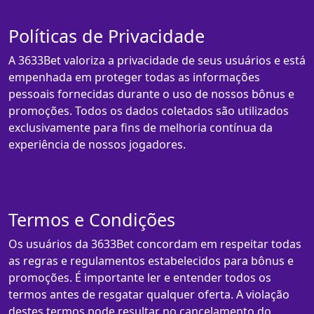
Políticas de Privacidade
A 3633Bet valoriza a privacidade de seus usuários e está
empenhada em proteger todas as informações
pessoais fornecidas durante o uso de nossos bônus e
promoções. Todos os dados coletados são utilizados
exclusivamente para fins de melhoria contínua da
experiência de nossos jogadores.
Termos e Condições
Os usuários da 3633Bet concordam em respeitar todas
as regras e regulamentos estabelecidos para bônus e
promoções. É importante ler e entender todos os
termos antes de resgatar qualquer oferta. A violação
destes termos pode resultar no cancelamento do