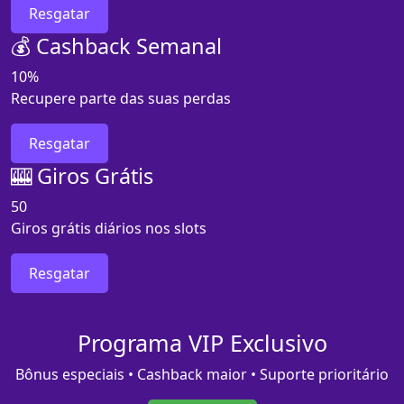
Resgatar
💰 Cashback Semanal
10%
Recupere parte das suas perdas
Resgatar
🎰 Giros Grátis
50
Giros grátis diários nos slots
Resgatar
Programa VIP Exclusivo
Bônus especiais • Cashback maior • Suporte prioritário